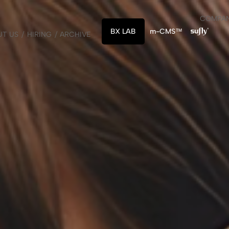
COMPA
BX LAB
m-CMS™
UT US
HIRING
ARCHIVE