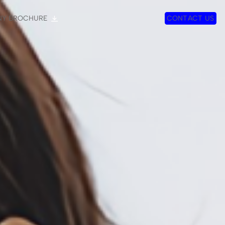
NY BROCHURE
C
O
N
T
A
C
T
U
S