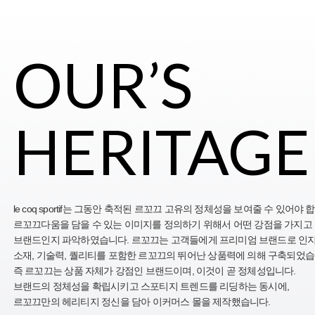
OUR’S
HERITAGE
le coq sportif는 그동안 축적된
르꼬끄 고유의 정체성을 보여줄 수 있어야 합
르꼬끄다움을 담을 수 있는 이미지를 정의하기 위해서
어떤 강점을 가지고
브랜드인지 파악하였습니다.
르꼬끄는 고객들에게 프리미엄 브랜드로 인
소재, 기술력, 퀄리티를 포함한 르꼬끄의 뛰어난
상품력에 의해 구축되었습
즉 르꼬끄는
상품 자체가 강점인 브랜드이며, 이것이 곧 정체성
입니다.
브랜드의 정체성을 확립시키고 스포티지
트렌드를 리딩하는 동시에,
르꼬끄만의 헤리티지
정신을 담아 이커머스 몰을 제작했습니다.