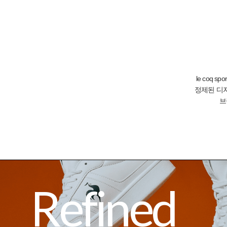
LECOQSPORTIF
WEBSI
le coq 
정제된 디
브
Refined