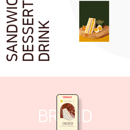
SANDWICHES
DESSERT
DRINK
BRAND
COMPANY
BRAND