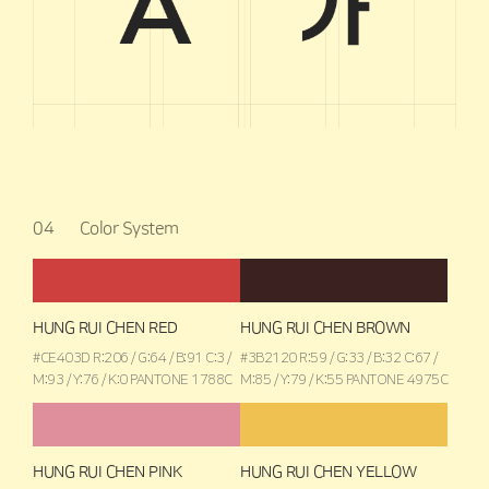
04
Color System
HUNG RUI CHEN RED
HUNG RUI CHEN BROWN
#CE403D R:206 / G:64 / B:91 C:3 /
#3B2120 R:59 / G:33 / B:32 C:67 /
M:93 / Y:76 / K:0 PANTONE 1788C
M:85 / Y:79 / K:55 PANTONE 4975C
HUNG RUI CHEN PINK
HUNG RUI CHEN YELLOW