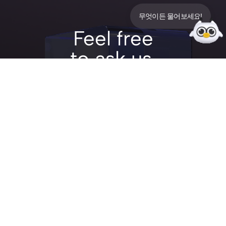
ⓒ 2025 musign
무엇이든 물어보세요!
Feel free
to ask us.
hi@musign.net
8F, 156 SEONGAN-RO
GANGDONG-GU, SEOUL KOREA
INFO/02 476 6740
PROJECT/02 6956 6297