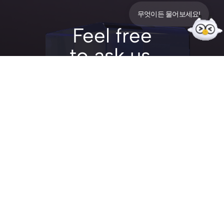
ⓒ 2025 musign
무엇이든 물어보세요!
Feel free
to ask us.
hi@musign.net
8F, 156 SEONGAN-RO
GANGDONG-GU, SEOUL KOREA
INFO/02 476 6740
PROJECT/02 6956 6297