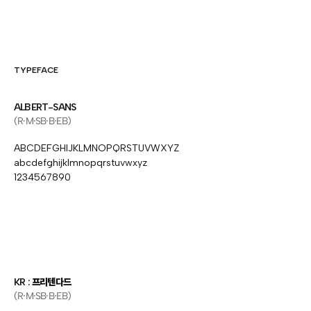
TYPEFACE
ALBERT-SANS
(R·M·SB·B·EB)
ABCDEFGHIJKLMNOPQRSTUVWXYZ
abcdefghijklmnopqrstuvwxyz
1234567890
KR : 프리텐다드
(R·M·SB·B·EB)