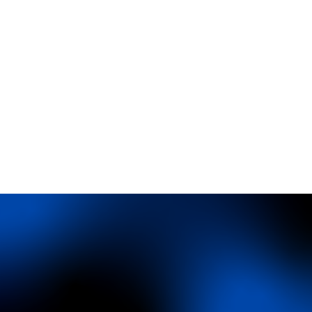
White
OHC Blue
#FFFFFF
#0055FF
R255 G255 B255
R0 G85 B255
Light Blue
Dark Navy
Musign
#EEF3FF
#080818
Always active
R238 G243 B255
R8 G8 B24
반가워요.