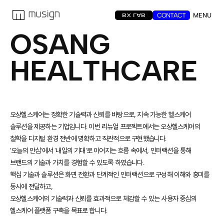
CONTACT
MENU
BX LAB
O
S
A
N
G
H
E
A
L
T
H
C
A
R
E
오상헬스케어는 정확한 기술력과 신뢰를 바탕으로, 지속 가능한 헬스케어
솔루션을 제공하는 기업입니다. 이번 리뉴얼 프로젝트에서는 오상헬스케어의
철학을 디지털 환경 전반에 명확하고 직관적으로 구현했습니다.
'오늘의 안심'에서 '내일의 기대'로 이어지는 흐름 속에서, 인터랙션을 통해
브랜드의 기술과 가치를 경험할 수 있도록 하였습니다.
핵심 기술과 솔루션은 화면 전환과 단계적인 인터랙션으로 구성해 이해와 흥미를
동시에 전달하고,
오상헬스케어의 기술력과 신뢰를 효과적으로 체감할 수 있는 사용자 중심의
헬스케어 플랫폼 구축을 목표로 합니다.