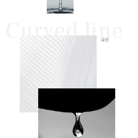
Curved line
곡선