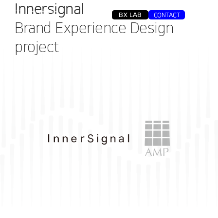
Innersignal
MENU
CONTACT
BX LAB
Brand Experience Design
project