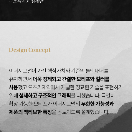
구조적이고 섬세한
Design Concept
이너시그널이 가진 핵심가치와 기존의 톤앤매너를
유지하면서
더욱 정제되고 간결한 모티프와 컬러를
사용
했고
오츠카제약에서 개발한 정교한 기술을 표현하기
위해
섬세하고 구조적인 그래픽
을 더했습니다.
특별히
확장 가능한 모티프가 이너시그널의
무한한 가능성과
제품의 액티브한 특징
을 돋보이도록 설계했습니다.