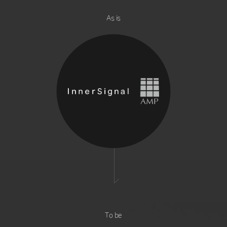
As is
To be