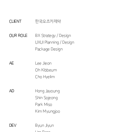
CLIENT
한국오츠카제약
OUR ROLE
BX Strategy / Design
UXUI Planning / Design
Package Design
AE
Lee Jieon
Oh Kibbeum
Cho Hyelim
AD
Hong Jayoung
Shin Sojeong
Park Miso
Kim Myungjoo
DEV
Byun Jiyun