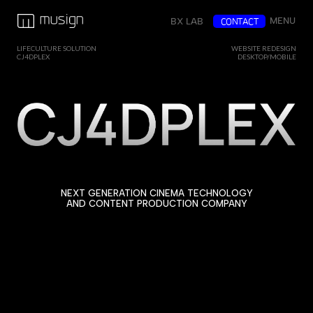
MENU
CONTACT
BX LAB
LIFECULTURE SOLUTION
WEBSITE REDESIGN
CJ4DPLEX
DESKTOP/MOBILE
NEXT GENERATION CINEMA TECHNOLOGY
AND CONTENT PRODUCTION COMPANY