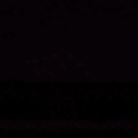
Musign
Always active